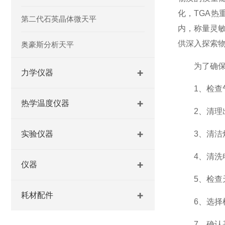
化，TGA
第二代石英晶体微天平
内，称量灵
供深入探索
奥豪斯分析天平
为了确保仪
力学仪器
1、检查气
热学温度仪器
2、清理出
实验仪器
3、清洁炉
4、清洗电
仪器
5、检查天
耗材配件
6、选择样
7、确认基