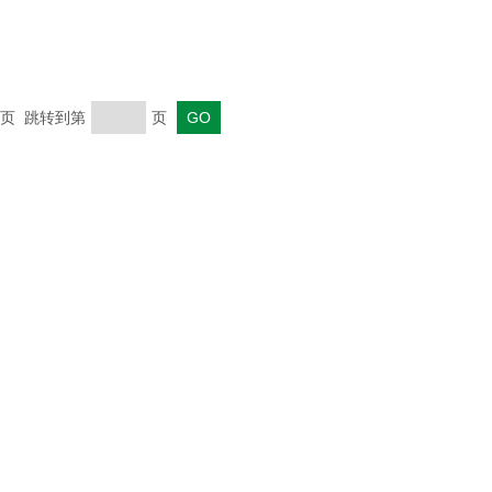
 末页 跳转到第
页