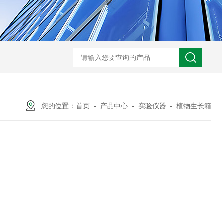
热分析仪维修配件
热分析CF卡 DSC Q20 Q5
您的位置：
首页
-
产品中心
-
实验仪器
-
植物生长箱