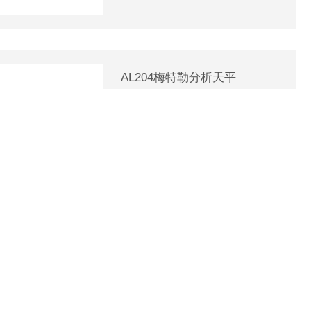
AL204梅特勒分析天平
厂商性质：代理商
更新时间：2025-12-13
查看详情