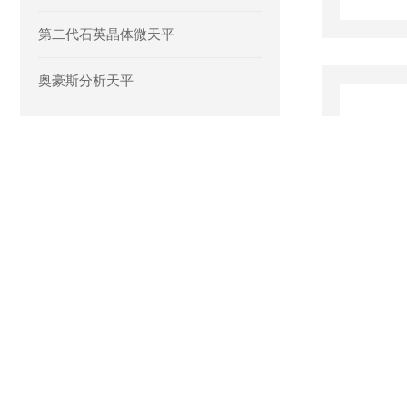
第二代石英晶体微天平
奥豪斯分析天平
查看全部产品 >>
相关文章
RELATED ARTICLES
别只看整机！高压坩埚压片机的“幕后功臣”，竟是这些核心组件
2026-04-23