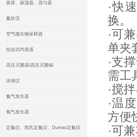
摇床、振荡器、混匀器
·快
换。
氮吹仪
·可兼
空气微生物采样器
单夹
拍击式均质器
·支
高压灭菌器\高压灭菌锅
需工
浓缩仪
·搅
氮气发生器
·温
氢气发生器
方便
·可
定氮仪、凯氏定氮仪、Dumas定氮仪