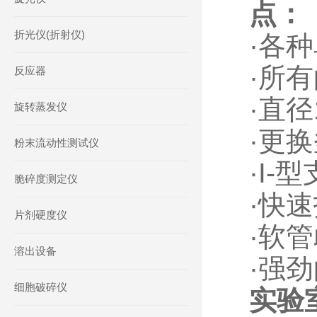
点：
折光仪(折射仪)
·各
·所
反应器
·直
旋转蒸发仪
·更
粉末流动性测试仪
·I
脆碎度测定仪
·快
片剂硬度仪
·软
溶出设备
·强
细胞破碎仪
实验室