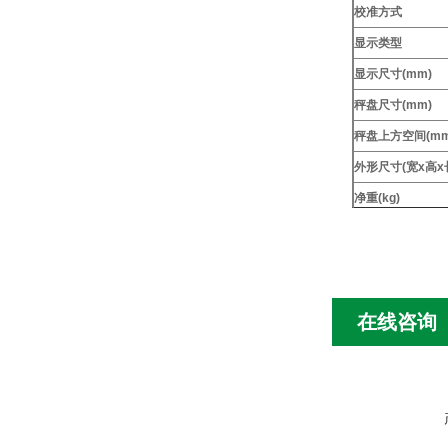
校准方式
显示类型
显示尺寸(mm)
秤盘尺寸(mm)
秤盘上方空间(mm
外形尺寸(宽x高x长
净重(kg)
在线咨询