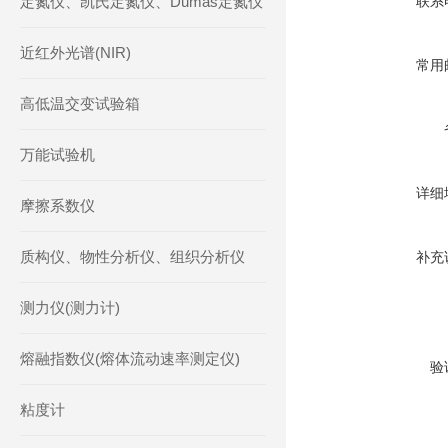
定氮仪、凯氏定氮仪、Dumas定氮仪
联系
近红外光谱(NIR)
常用
高低温交变试验箱
万能试验机
详细
摩擦系数仪
质构仪、物性分析仪、组织分析仪
补充
测力仪(测力计)
熔融指数仪(熔体流动速率测定仪)
验
粘度计