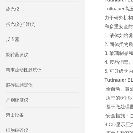
Tuttnau
旋光仪
力于研究机构
折光仪(折射仪)
和多重安全防
1. 液体如培
反应器
2. 固体类
3. 玻璃制品
旋转蒸发仪
4. 废品消毒
粉末流动性测试仪
5. 可升级
Tuttnaue
脆碎度测定仪
·全自动、微
·所带的6个
片剂硬度仪
·基于微处理
溶出设备
·安全措施：
·LCD显示
细胞破碎仪