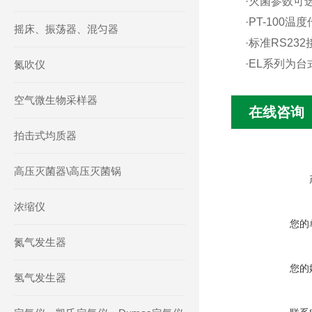
·灭菌参数可选
·PT-10
摇床、振荡器、混匀器
·标准RS2
·EL系列为
氮吹仪
空气微生物采样器
在线咨询
拍击式均质器
高压灭菌器\高压灭菌锅
浓缩仪
您的
氮气发生器
您的
氢气发生器