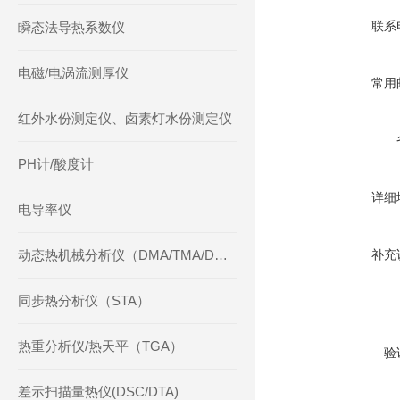
联系
瞬态法导热系数仪
电磁/电涡流测厚仪
常用
红外水份测定仪、卤素灯水份测定仪
PH计/酸度计
详细
电导率仪
动态热机械分析仪（DMA/TMA/DMTA）
补充
同步热分析仪（STA）
热重分析仪/热天平（TGA）
验
差示扫描量热仪(DSC/DTA)