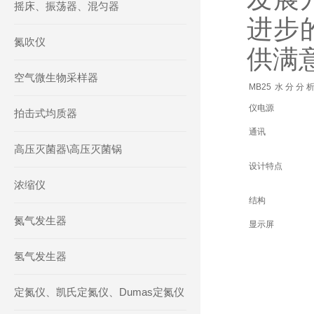
摇床、振荡器、混匀器
进步
氮吹仪
供满
空气微生物采样器
MB25 水分分
仪电源
拍击式均质器
通讯
高压灭菌器\高压灭菌锅
设计特点
浓缩仪
结构
氮气发生器
显示屏
氢气发生器
定氮仪、凯氏定氮仪、Dumas定氮仪