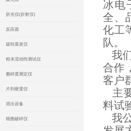
冰电
全、
折光仪(折射仪)
化工
反应器
队。
旋转蒸发仪
我
粉末流动性测试仪
合作
脆碎度测定仪
客户
片剂硬度仪
主
料试
溶出设备
我
细胞破碎仪
发展