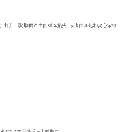
止了由于―暴沸‖而产生的样本损失或者由加热和离心浓缩
无机物或者在干燥后马上被取走