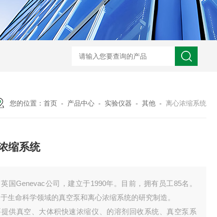
热分析仪维修配件
热分析CF卡 DSC Q20 Q5
您的位置：
首页
-
产品中心
-
实验仪器
-
其他
-
离心浓缩系统
浓缩系统
Genevac公司，建立于1990年。目前，拥有员工85名。
力于生命科学领域的真空泵和离心浓缩系统的研究制造。
要提供真空、大体积快速浓缩仪、的溶剂回收系统、真空泵系