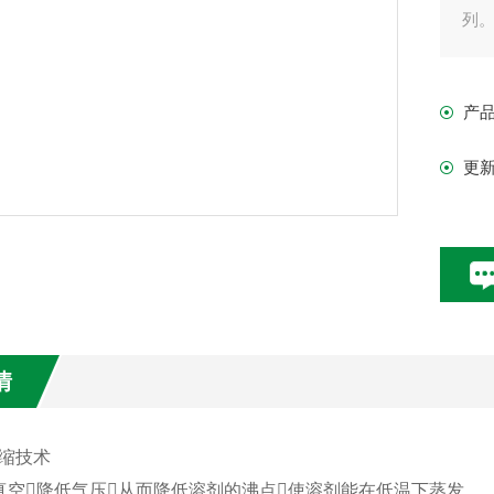
列
20
20
产
20
更
情
缩技术
真空降低气压从而降低溶剂的沸点使溶剂能在低温下蒸