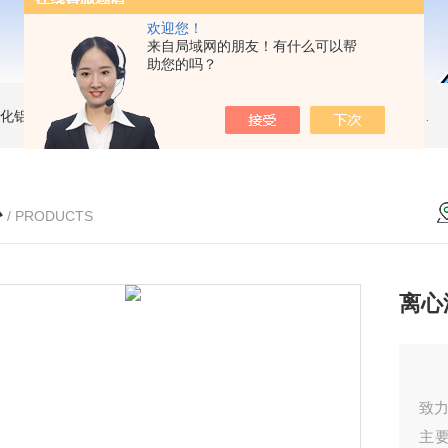
欢迎您！
来自局域网的朋友！有什么可以帮
助您的吗？
 氧化铝坩埚
同步热分析维修配件STA449样品支架STA409
热天平灯泡 Diamond TG/DTA维修配件
心
/ PRODUCTS
离心
英国
致
主