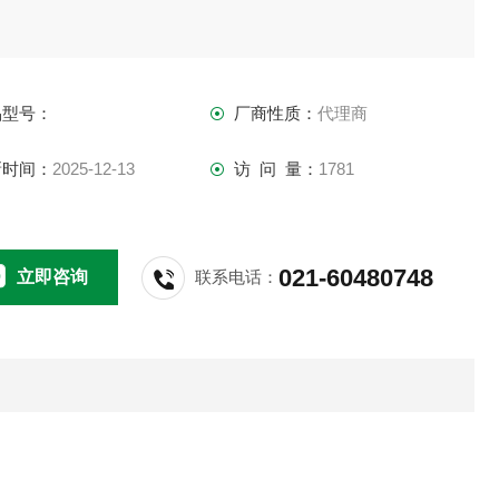
。
02年获得Queen’s Award。
04年通过ISO 9001 2000认证。
品型号：
厂商性质：
代理商
09年获IBO 工业设计金奖。
新时间：
2025-12-13
访 问 量：
1781
021-60480748
立即咨询
联系电话：
发