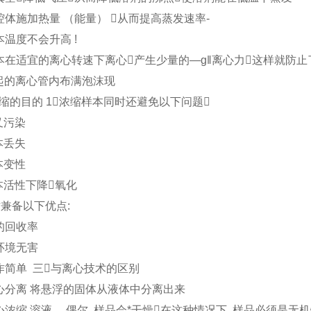
腔体施加热量 （能量） 从而提高蒸发速率-
本温度不会升高 !
本在适宜的离心转速下离心产生少量的―g‖离心力这样就防
起的离心管内布满泡沫现
缩的目的 1浓缩样本同时还避免以下问题
交叉污染
本丢失
样本变性
本活性下降氧化
时兼备以下优点:
高的回收率
对环境无害
作简单 三与离心技术的区别
心分离 将悬浮的固体从液体中分离出来
心浓缩 溶液 。偶尔, 样品会*干燥在这种情况下, 样品必须是