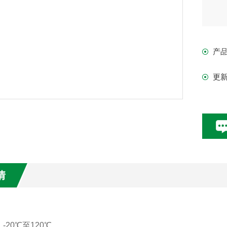
产
更
情
：
-20
℃至120℃