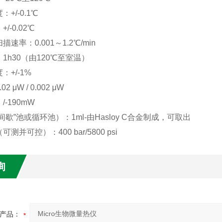
度：
+/-0.1
℃
/-0.02
℃
扫描速率：
0.001
～
1.2
℃
/min
1h30（由120
℃至室温）
：+/-1%
.02 μW / 0.002 μW
-190mW
间歇”池或循环池）：1ml-由Hasloy C合金制成，可取出
（可测并可控）：
400 bar/5800 psi
询
产品：