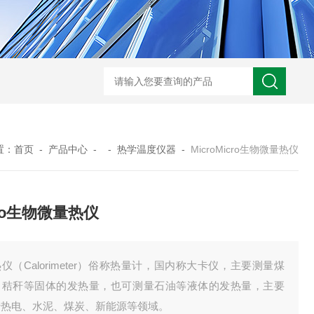
热分析仪维修配件
热分析CF卡 DSC Q20 Q5
置：
首页
-
产品中心
- -
热学温度仪器
-
MicroMicro生物微量热仪
cro生物微量热仪
仪（Calorimeter）俗称热量计，国内称大卡仪，主要测量煤
、秸秆等固体的发热量，也可测量石油等液体的发热量，主要
于热电、水泥、煤炭、新能源等领域。