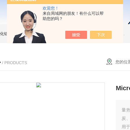
欢迎您！
来自局域网的朋友！有什么可以帮
助您的吗？
 氧化铝坩埚
同步热分析维修配件STA449样品支架STA409
热天平灯泡 Diamond TG/DTA维修配件
心
您的位
/ PRODUCTS
Mi
量热
炭
用